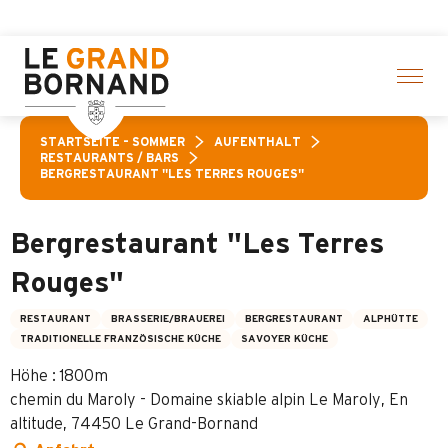
Aller
 Aktivitäten! > Hier klicken
au
contenu
principal
STARTSEITE – SOMMER
AUFENTHALT
RESTAURANTS / BARS
BERGRESTAURANT "LES TERRES ROUGES"
Bergrestaurant "Les Terres
Rouges"
RESTAURANT
BRASSERIE/BRAUEREI
BERGRESTAURANT
ALPHÜTTE
TRADITIONELLE FRANZÖSISCHE KÜCHE
SAVOYER KÜCHE
Höhe : 1800m
chemin du Maroly - Domaine skiable alpin Le Maroly, En
altitude, 74450 Le Grand-Bornand