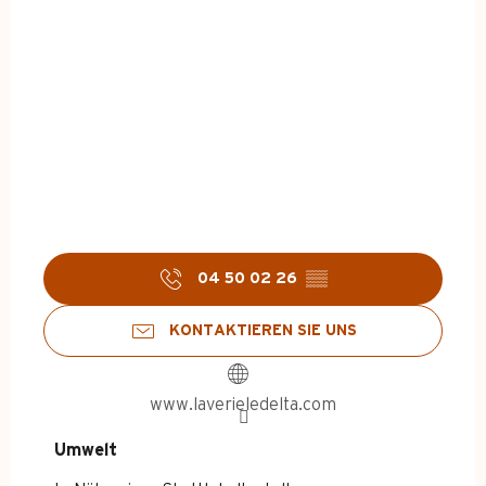
04 50 02 26
▒▒
KONTAKTIEREN SIE UNS
www.laverieledelta.com
Umwelt
Umwelt