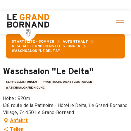
Aller
ewählte Aktivitäten! > Hier klicken
au
contenu
principal
STARTSEITE – SOMMER
AUFENTHALT
GESCHÄFTE UND DIENSTLEISTUNGEN
WASCHSALON "LE DELTA"
Waschsalon "Le Delta"
SERVICELEISTUNGEN
PRAKTISCHE DIENSTLEISTUNGEN
WASCHSALON/REINIGUNG
Höhe : 920m
136 route de la Patinoire - Hôtel le Delta, Le Grand-Bornand
Village, 74450 Le Grand-Bornand
Anfahrt
Teilen