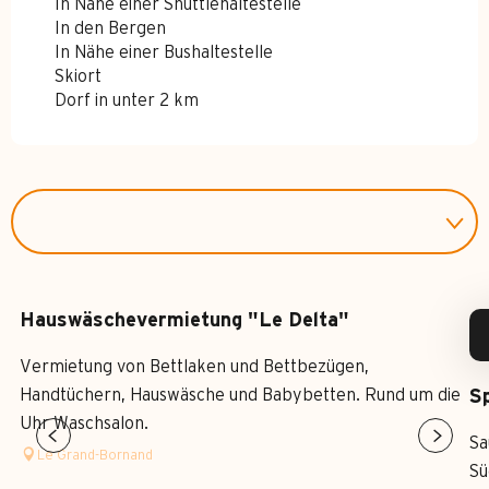
In Nähe einer Shuttlehaltestelle
In den Bergen
In Nähe einer Bushaltestelle
Skiort
Dorf in unter 2 km
Hauswäschevermietung "Le Delta"
Vermietung von Bettlaken und Bettbezügen,
Handtüchern, Hauswäsche und Babybetten. Rund um die
S
Uhr Waschsalon.
Sa
Le Grand-Bornand
Sü