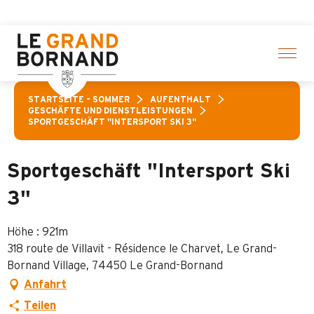
Aller
e Aktivitäten! > Hier klicken
au
contenu
principal
STARTSEITE – SOMMER
AUFENTHALT
GESCHÄFTE UND DIENSTLEISTUNGEN
SPORTGESCHÄFT "INTERSPORT SKI 3"
Sportgeschäft "Intersport Ski
3"
Höhe : 921m
318 route de Villavit - Résidence le Charvet, Le Grand-
Bornand Village, 74450 Le Grand-Bornand
Anfahrt
Teilen