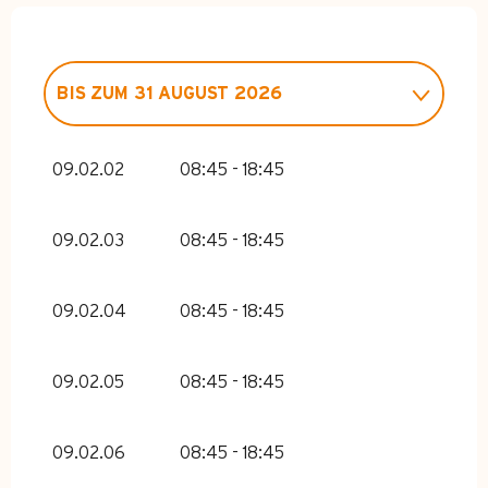
BIS ZUM
31 AUGUST 2026
VOM
1 JANUAR 2026
BIS ZUM
30
APRIL 2026
09.02.02
08:45 - 18:45
VOM
1 SEPTEMBER 2026
BIS ZUM
30
SEPTEMBER 2026
09.02.03
08:45 - 18:45
VOM
11 OKTOBER 2026
BIS ZUM
1
DEZEMBER 2026
09.02.04
08:45 - 18:45
VOM
7 DEZEMBER 2026
BIS ZUM
30
APRIL 2027
09.02.05
08:45 - 18:45
09.02.06
08:45 - 18:45