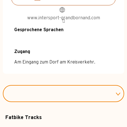
www.intersport-grandbornand.com
Gesprochene Sprachen
Gesprochene Sprachen
Zugang
Zugang
Am Eingang zum Dorf am Kreisverkehr.
Fatbike Tracks