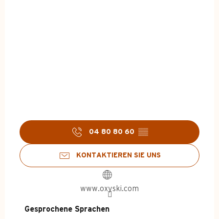
04 80 80 60
▒▒
KONTAKTIEREN SIE UNS
www.oxyski.com
Gesprochene Sprachen
Gesprochene Sprachen