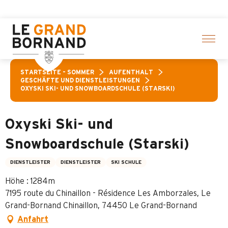
Aller
e Aktivitäten! > Hier klicken
au
contenu
principal
STARTSEITE – SOMMER
AUFENTHALT
GESCHÄFTE UND DIENSTLEISTUNGEN
OXYSKI SKI- UND SNOWBOARDSCHULE (STARSKI)
Oxyski Ski- und
Snowboardschule (Starski)
DIENSTLEISTER
DIENSTLEISTER
SKI SCHULE
Höhe : 1284m
7195 route du Chinaillon - Résidence Les Amborzales, Le
Grand-Bornand Chinaillon, 74450 Le Grand-Bornand
Anfahrt