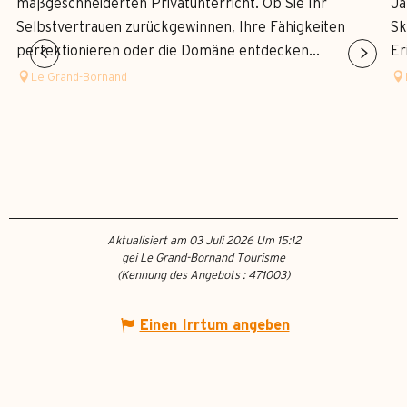
maßgeschneiderten Privatunterricht. Ob Sie Ihr
Ja
Selbstvertrauen zurückgewinnen, Ihre Fähigkeiten
Sk
perfektionieren oder die Domäne entdecken...
Er
Le Grand-Bornand
Aktualisiert am 03 Juli 2026 Um 15:12
gei Le Grand-Bornand Tourisme
(Kennung des Angebots :
471003
)
Einen Irrtum angeben