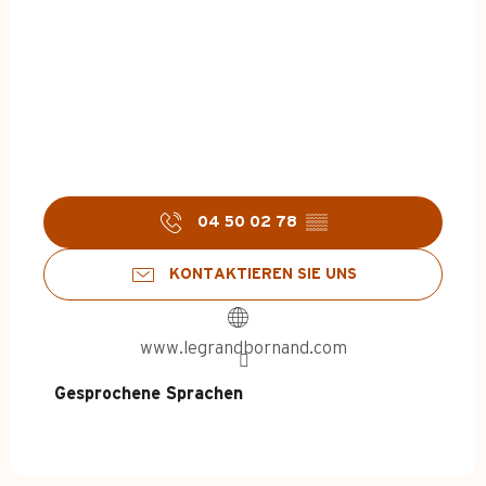
04 50 02 78
▒▒
KONTAKTIEREN SIE UNS
www.legrandbornand.com
Gesprochene Sprachen
Gesprochene Sprachen