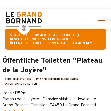
Aller
ählte Aktivitäten! > Hier klicken
au
contenu
principal
STARTSEITE – SOMMER
AUFENTHALT
GESCHÄFTE UND DIENSTLEISTUNGEN
ÖFFENTLICHE TOILETTEN "PLATEAU DE LA JOYÈRE"
Öffentliche Toiletten "Plateau
de la Joyère"
SERVICELEISTUNGEN
PRAKTISCHE DIENSTLEISTUNGEN
ÖFFENTLICHE TOILETTEN
Höhe : 1359m
Plateau de la Joyère - Domaine skiable la Joyère, Le
Grand-Bornand Chinaillon, 74450 Le Grand-Bornand