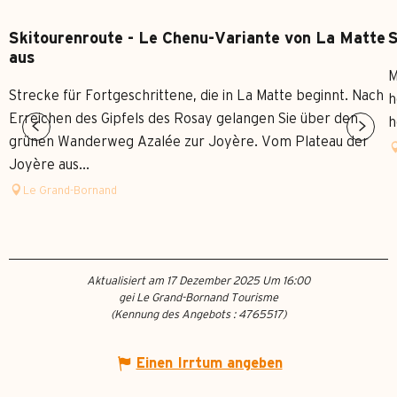
Skitourenroute - Le Chenu-Variante von La Matte
S
aus
M
Strecke für Fortgeschrittene, die in La Matte beginnt. Nach
h
Erreichen des Gipfels des Rosay gelangen Sie über den
h
grünen Wanderweg Azalée zur Joyère. Vom Plateau der
Joyère aus...
Le Grand-Bornand
Aktualisiert am 17 Dezember 2025 Um 16:00
gei Le Grand-Bornand Tourisme
(Kennung des Angebots :
4765517
)
Einen Irrtum angeben