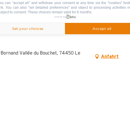
ou can "accept all" and withdraw your consent at any time via the "cookies" foot
ink
. You can also "set detailed preferences" and object to processing activities n
ubject to consent. These choices remain valid for 6 months.
powered by
lanc
Set your choices
Accept all
d-Bornand Vallée du Bouchet, 74450 Le
Anfahrt