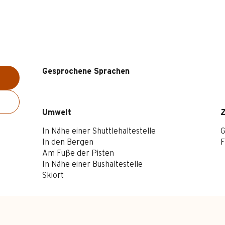
Gesprochene Sprachen
Gesprochene Sprachen
Umwelt
Umwelt
In Nähe einer Shuttlehaltestelle
G
In den Bergen
F
Am Fuße der Pisten
In Nähe einer Bushaltestelle
Skiort