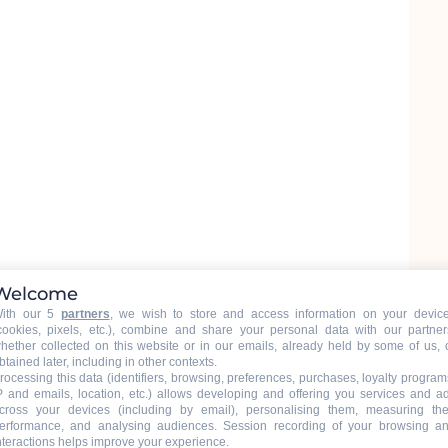
Welcome
ith our 5
partners
, we wish to store and access information on your devic
cookies, pixels, etc.), combine and share your personal data with our partner
hether collected on this website or in our emails, already held by some of us, 
btained later, including in other contexts.
rocessing this data (identifiers, browsing, preferences, purchases, loyalty program
P and emails, location, etc.) allows developing and offering you services and a
cross your devices (including by email), personalising them, measuring the
erformance, and analysing audiences. Session recording of your browsing a
nteractions helps improve your experience.