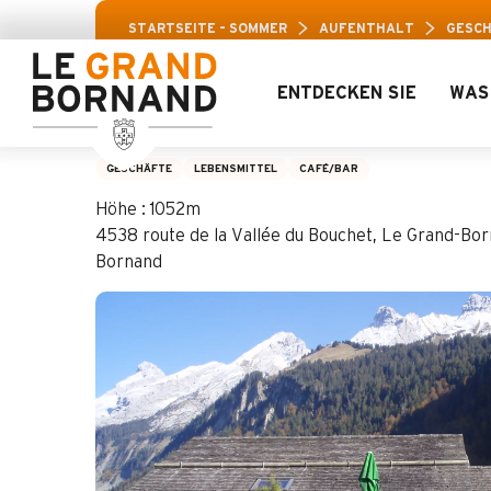
Aller
Aravis-Freizeitp
STARTSEITE – SOMMER
AUFENTHALT
GESCH
au
contenu
principal
ENTDECKEN SIE
WAS
Bar Le Rocher Bla
GESCHÄFTE
LEBENSMITTEL
CAFÉ/BAR
Höhe : 1052m
4538 route de la Vallée du Bouchet, Le Grand-Bo
Bornand