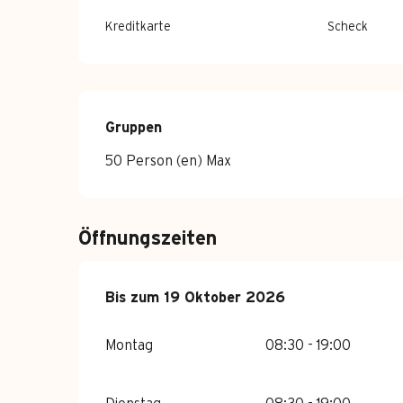
Kreditkarte
Scheck
Gruppen
Gruppen
50 Person (en) Max
Öffnungszeiten
vom
Bis zum
26 April 2026
19 Oktober 2026
bis zum
19 Oktober 2
Montag
08:30 - 19:00