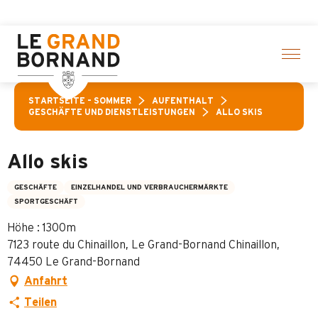
Aller
sgewählte Aktivitäten! > Hier klicken
au
contenu
principal
STARTSEITE – SOMMER
AUFENTHALT
GESCHÄFTE UND DIENSTLEISTUNGEN
ALLO SKIS
Allo skis
GESCHÄFTE
EINZELHANDEL UND VERBRAUCHERMÄRKTE
SPORTGESCHÄFT
Höhe : 1300m
7123 route du Chinaillon, Le Grand-Bornand Chinaillon,
74450 Le Grand-Bornand
Anfahrt
Teilen