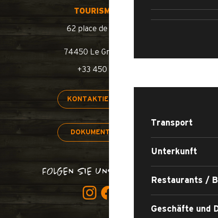
SCH
TOURISMUSBÜRO
62 place de l’église BP 11
74450 Le Grand-Bornand
+33 450 02 78 00
AUFENTHALT
KONTAKTIEREN SIE UNS
Transport
DOKUMENTE & PLÄNE
Unterkunft
FOLGEN SIE UNS, VERDAMMT!
Restaurants / 
Geschäfte und D