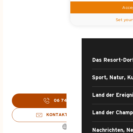
Accep
STARTSEITE – SOM
Set your
ENTDECKEN SIE
Das Resort-Dor
Sport, Natur, Ku
Land der Ereign
06 74 28 48
▒▒
Land der Champ
KONTAKTIEREN SIE UNS
Nachrichten, Ne