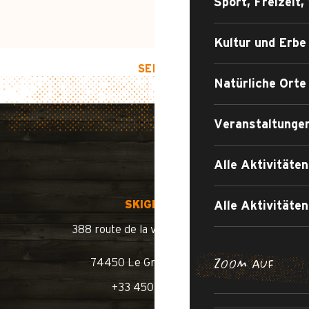
Sport, Freizeit,
Kultur und Erbe
SEITENANFANG
Natürliche Orte
Veranstaltunge
Alle Aktivitäte
SKIGEBIET
Alle Aktivität
388 route de la vallée du Bouchet
SPAZIE
74450 Le Grand-Bornand
ZOOM AUF
WANDERU
+33 450 02 78 10
DIE RENNR
BEREI
SCHWI
R