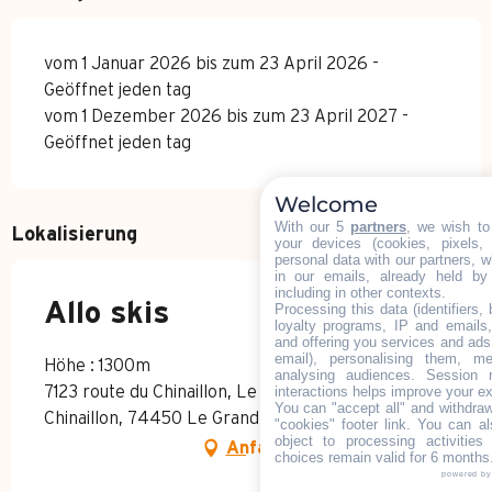
vom 1 Januar 2026 bis zum 23 April 2026 -
Geöffnet jeden tag
vom 1 Dezember 2026 bis zum 23 April 2027 -
Geöffnet jeden tag
Welcome
With our 5
partners
, we wish to
Lokalisierung
your devices (cookies, pixels,
personal data with our partners, w
in our emails, already held by
including in other contexts.
Allo skis
Processing this data (identifiers,
loyalty programs, IP and emails, 
and offering you services and ads
email), personalising them, me
Höhe : 1300m
analysing audiences. Session 
interactions helps improve your e
7123 route du Chinaillon, Le Grand-Bornand
You can "accept all" and withdraw
Chinaillon, 74450 Le Grand-Bornand
"cookies" footer link
. You can al
object to processing activitie
Anfahrt
choices remain valid for 6 months
powered b