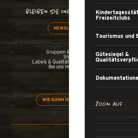
BLEIBEN SIE INFORMIERT!
Kindertagesstä
Freizeitclubs
NEWSLETTER
Tourismus und 
Gruppen & Seminare
Gütesiegel &
Shop
Qualitätsverpfl
Labels & Qualitätsverpflichtungen
Bei uns mitmachen
Dokumentatione
WIE KANN ICH KOMMEN?
ZOOM AUF
H
APARTMENT
ALL-I
TOURISTE
AUFE