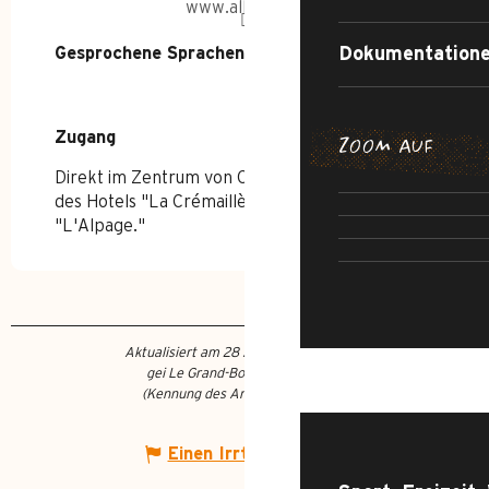
www.alloskis.fr
Dokumentatione
Gesprochene Sprachen
Gesprochene Sprachen
Zugang
Zugang
ZOOM AUF
PFAD DER 
ABENTEUE
Direkt im Zentrum von Chinaillon, gegenüber
UNWIDERST
S
des Hotels "La Crémaillère", neben dem Hotel
DER 
"L'Alpage."
STRASSE 
Aktualisiert am 28 April 2026 Um 11:03
gei Le Grand-Bornand Tourisme
WAS TUN?
(Kennung des Angebots :
513767
)
Einen Irrtum angeben