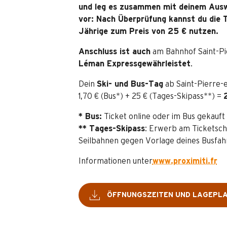
und leg es zusammen mit deinem Ausw
vor: Nach Überprüfung kannst du die 
Jährige zum Preis von 25 € nutzen.
Anschluss ist auch
am Bahnhof Saint-Pi
Léman Express
gewährleistet
.
Dein
Ski- und Bus-Tag
ab Saint-Pierre-
1,70 € (Bus*) + 25 € (Tages-Skipass**) =
* Bus:
Ticket online oder im Bus gekauft
** Tages-Skipass
: Erwerb am Ticketsch
Seilbahnen gegen Vorlage deines Busfah
Informationen unter
www.proximiti.fr
ÖFFNUNGSZEITEN UND LAGEPL