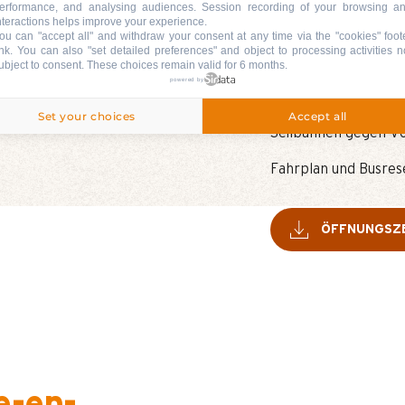
erformance, and analysing audiences. Session recording of your browsing a
nteractions helps improve your experience.
Dein
Skitag + Bus 
ou can "accept all" and withdraw your consent at any time via the "cookies" foot
ink
. You can also "set detailed preferences" and object to processing activities n
17,20 € (Bus*) + 25 
ubject to consent. These choices remain valid for 6 months.
powered by
* Bus
: Ticket online
** Tages-Skipass
: 
Set your choices
Accept all
Seilbahnen gegen Vo
Fahrplan und Busres
ÖFFNUNGSZE