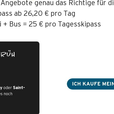
 Angebote genau das Richtige für di
pass ab 26,20 € pro Tag
i + Bus = 25 € pro Tagesskipass
FRÜH
ICH KAUFE ME
y
oder
Saint-
es noch