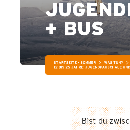
JUGEND
+ BUS
STARTSEITE – SOMMER
WAS TUN?
12 BIS 25 JAHRE: JUGENDPAUSCHALE UND
Bist du zwisc