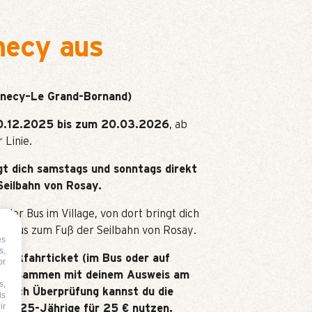
ecy aus
necy–Le Grand-Bornand)
.12.2025 bis zum 20.03.2026
, ab
 Linie.
gt dich samstags und sonntags direkt
Seilbahn von Rosay.
der Bus im Village, von dort bringt dich
tlebus zum Fuß der Seilbahn von Rosay.
es
s,
 Rückfahrticket (im Bus oder auf
or
es zusammen mit deinem Ausweis am
s,
: Nach Überprüfung kannst du die
ds
ir
 bis 25-Jährige für 25 € nutzen.