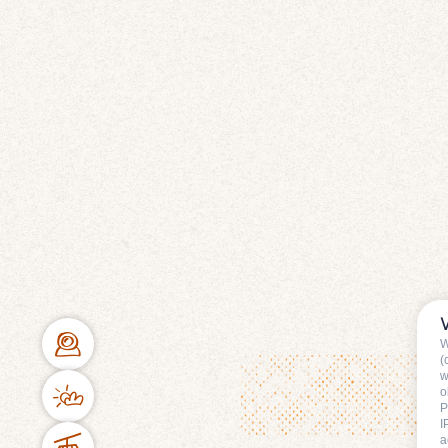
W
(
w
o
P
I
a