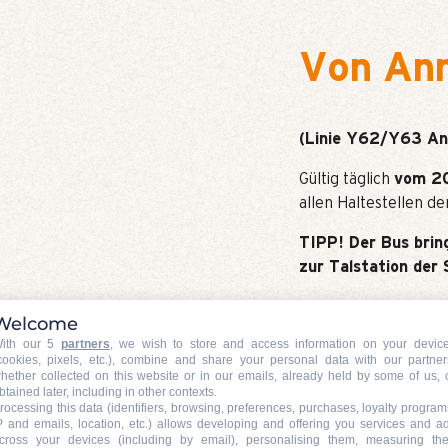
Von Ann
(Linie Y62/Y63 An
Gültig täglich
vom 20
allen Haltestellen der
TIPP! Der Bus brin
zur Talstation der 
An Wochentagen hält 
Welcome
ein kostenloser Shut
ith our 5
partners
, we wish to store and access information on your devic
cookies, pixels, etc.), combine and share your personal data with our partner
Kauf dein Hin- und
hether collected on this website or in our emails, already held by some of us, 
btained later, including in other contexts.
Altibus) und zeig 
rocessing this data (identifiers, browsing, preferences, purchases, loyalty program
Ticketschalter vor
P and emails, location, etc.) allows developing and offering you services and a
cross your devices (including by email), personalising them, measuring the
Tageskarte für 12-