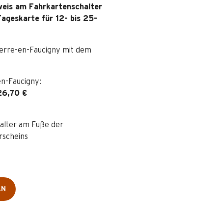
eis am Fahrkartenschalter
Tageskarte für 12- bis 25-
erre-en-Faucigny mit dem
en-Faucigny:
26,70 €
alter am Fuße der
rscheins
AN