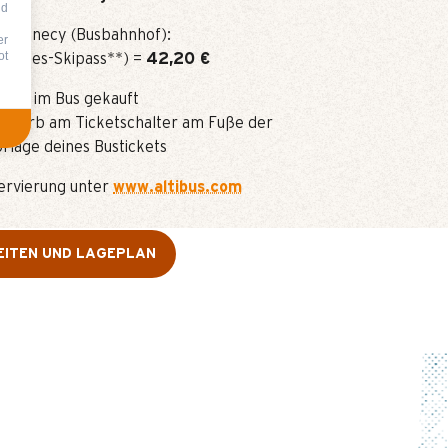
nd
ab
Annecy (Busbahnhof):
er
ot
€ (Tages-Skipass**) =
42,20 €
 oder im Bus gekauft
Erwerb am Ticketschalter am Fuße der
rlage deines Bustickets
ervierung unter
www.altibus.com
ITEN UND LAGEPLAN