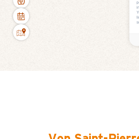
p
i
Y
l
s